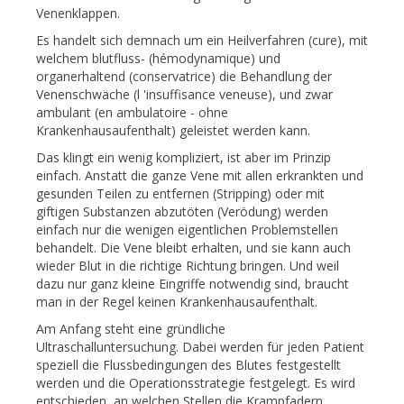
Venenklappen.
Es handelt sich demnach um ein Heilverfahren (cure), mit
welchem blutfluss- (hémodynamique) und
organerhaltend (conservatrice) die Behandlung der
Venenschwäche (l 'insuffisance veneuse), und zwar
ambulant (en ambulatoire - ohne
Krankenhausaufenthalt) geleistet werden kann.
Das klingt ein wenig kompliziert, ist aber im Prinzip
einfach. Anstatt die ganze Vene mit allen erkrankten und
gesunden Teilen zu entfernen (Stripping) oder mit
giftigen Substanzen abzutöten (Verödung) werden
einfach nur die wenigen eigentlichen Problemstellen
behandelt. Die Vene bleibt erhalten, und sie kann auch
wieder Blut in die richtige Richtung bringen. Und weil
dazu nur ganz kleine Eingriffe notwendig sind, braucht
man in der Regel keinen Krankenhausaufenthalt.
Am Anfang steht eine gründliche
Ultraschalluntersuchung. Dabei werden für jeden Patient
speziell die Flussbedingungen des Blutes festgestellt
werden und die Operationsstrategie festgelegt. Es wird
entschieden, an welchen Stellen die Krampfadern