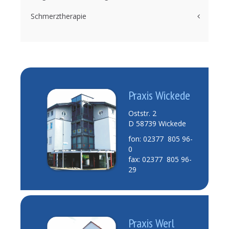
Schmerztherapie
Praxis Wickede
Oststr. 2
D 58739 Wickede
fon: 02377 805 96-
0
fax: 02377 805 96-
29
Praxis Werl