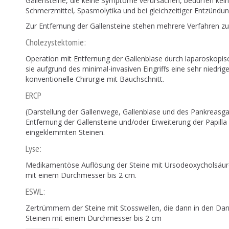
Gallensteine, die keine Symptome verursachen, bedürfen kein
Schmerzmittel, Spasmolytika und bei gleichzeitiger Entzündung
Zur Entfernung der Gallensteine stehen mehrere Verfahren zu
Cholezystektomie:
Operation mit Entfernung der Gallenblase durch laparoskopisch
sie aufgrund des minimal-invasiven Eingriffs eine sehr niedrig
konventionelle Chirurgie mit Bauchschnitt.
ERCP
(Darstellung der Gallenwege, Gallenblase und des Pankreasg
Entfernung der Gallensteine und/oder Erweiterung der Papill
eingeklemmten Steinen.
Lyse:
Medikamentöse Auflösung der Steine mit Ursodeoxycholsäure, 
mit einem Durchmesser bis 2 cm.
ESWL:
Zertrümmern der Steine mit Stosswellen, die dann in den Darm
Steinen mit einem Durchmesser bis 2 cm