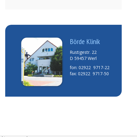
Börde Klinik
Rustigestr. 22
D 59457 Werl
fon: 02922 9717-22
fax: 02922 9717-50