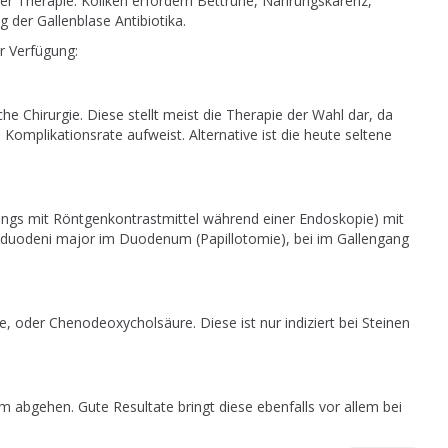
er Therapie. Koliken erfordern Bettruhe, Nahrungskarenz,
 der Gallenblase Antibiotika.
r Verfügung:
e Chirurgie. Diese stellt meist die Therapie der Wahl dar, da
e Komplikationsrate aufweist. Alternative ist die heute seltene
angs mit Röntgenkontrastmittel während einer Endoskopie) mit
a duodeni major im Duodenum (Papillotomie), bei im Gallengang
oder Chenodeoxycholsäure. Diese ist nur indiziert bei Steinen
 abgehen. Gute Resultate bringt diese ebenfalls vor allem bei