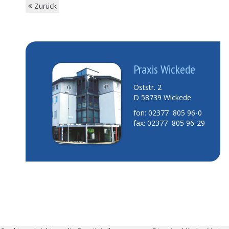
Zurück
Praxis Wickede
Oststr. 2
D 58739 Wickede
fon: 02377 805 96-0
fax: 02377 805 96-29