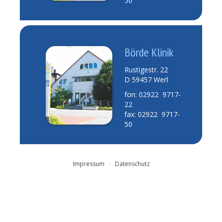
50
Börde Klinik
Rustigestr. 22
D 59457 Werl
fon: 02922 9717-
22
fax: 02922 9717-
50
Impressum
Datenschutz