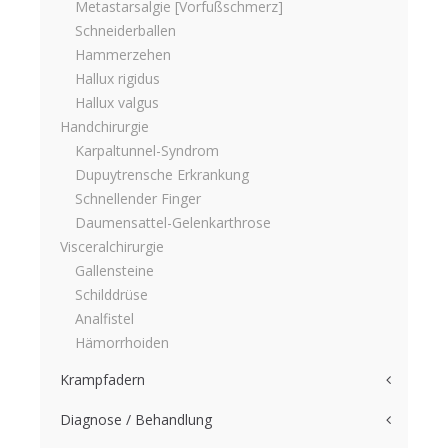
Metastarsalgie [Vorfußschmerz]
Schneiderballen
Hammerzehen
Hallux rigidus
Hallux valgus
Handchirurgie
Karpaltunnel-Syndrom
Dupuytrensche Erkrankung
Schnellender Finger
Daumensattel-Gelenkarthrose
Visceralchirurgie
Gallensteine
Schilddrüse
Analfistel
Hämorrhoiden
Krampfadern
Diagnose / Behandlung